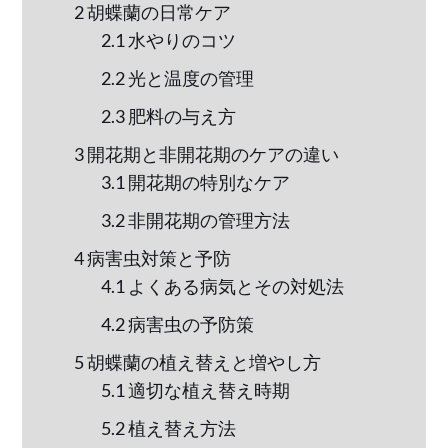
2
胡蝶蘭の日常ケア
ン
2.1
水やりのコツ
2.2
光と温度の管理
2.3
肥料の与え方
3
開花期と非開花期のケアの違い
3.1
開花期の特別なケア
3.2
非開花期の管理方法
4
病害虫対策と予防
4.1
よくある病気とその対処法
4.2
病害虫の予防策
5
胡蝶蘭の植え替えと増やし方
5.1
適切な植え替え時期
5.2
植え替え方法