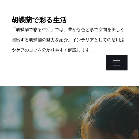
Skip
to
胡蝶蘭で彩る生活
content
「胡蝶蘭で彩る生活」では、豊かな色と形で空間を美しく
演出する胡蝶蘭の魅力を紹介。インテリアとしての活用法
やケアのコツを分かりやすく解説します。