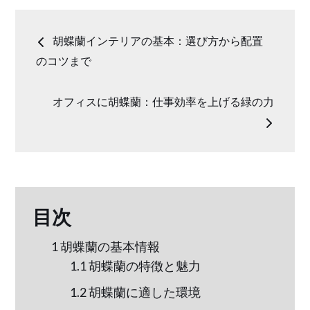
投
胡蝶蘭インテリアの基本：選び方から配置
稿
のコツまで
ナ
オフィスに胡蝶蘭：仕事効率を上げる緑の力
ビ
ゲ
ー
目次
1
胡蝶蘭の基本情報
シ
1.1
胡蝶蘭の特徴と魅力
ョ
1.2
胡蝶蘭に適した環境