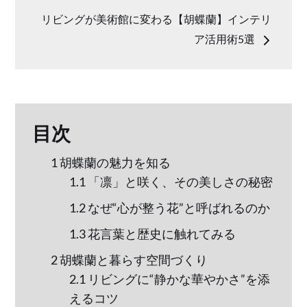
ナ
リビングが美術館に変わる【胡蝶蘭】インテリ
ア活用術5選
ビ
ゲ
ー
目次
1
胡蝶蘭の魅力を知る
シ
1.1
「凛」と咲く、その美しさの秘密
ョ
1.2
なぜ“心が整う花”と呼ばれるのか
1.3
花言葉と歴史に触れてみる
ン
2
胡蝶蘭と暮らす空間づくり
2.1
リビングに“静かな華やかさ”を添
えるコツ