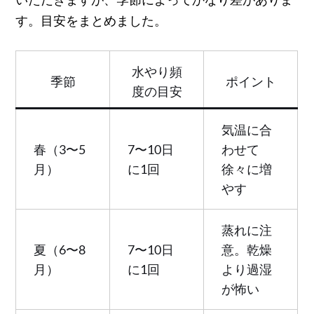
す。目安をまとめました。
水やり頻
季節
ポイント
度の目安
気温に合
春（3〜5
7〜10日
わせて
月）
に1回
徐々に増
やす
蒸れに注
夏（6〜8
7〜10日
意。乾燥
月）
に1回
より過湿
が怖い