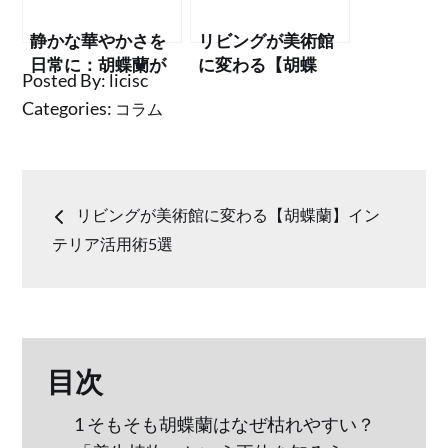
静かな華やかさを
リビングが美術館
日常に：胡蝶蘭が
に変わる【胡蝶
Posted By:
licisc
くれる心の整え時
蘭】インテリア活
Categories:
コラム
間
用術5選
投
リビングが美術館に変わる【胡蝶蘭】イン
稿
テリア活用術5選
ナ
ビ
目次
ゲ
1
そもそも胡蝶蘭はなぜ枯れやすい？