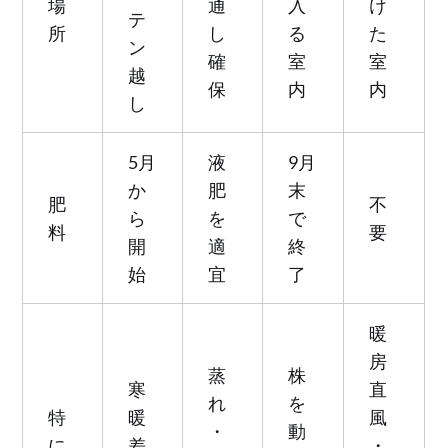
場
通
入
け
テ
所
し
る
た
ン
確
室
室
越
保
内
内
し
5月
液
9月
か
肥
末
肥
不
ら
を
で
料
要
開
適
終
始
宜
了
暖
房
蒸
株
寒
直
れ
を
特
暖
風
・
動
に
差
・