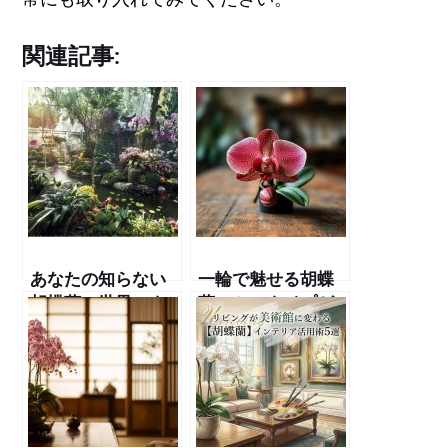
関連記事:
あなたの知らない
一輪で魅せる胡蝶
胡蝶蘭の世界へよ
蘭：ミニタイプが
うこそ！品種改良
もたらす空間の華
の歴史と未来
やぎ