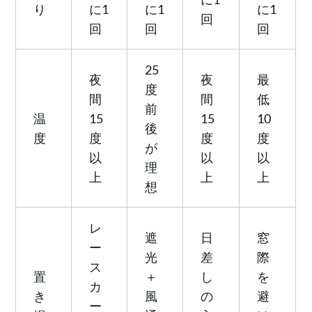
り
に1
に1
に1
回
回
回
回
25
夜
夜
最
度
間
間
低
前
温
15
15
10
後
度
度
度
度
が
以
以
以
理
上
上
上
想
レ
遮
日
窓
ー
光
差
際
ス
置
＋
し
を
カ
き
風
の
避
ー