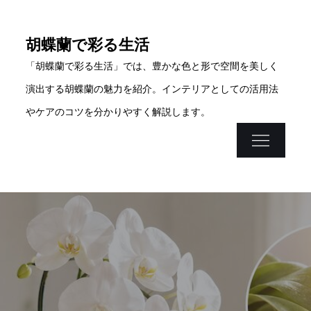
Skip
to
胡蝶蘭で彩る生活
content
「胡蝶蘭で彩る生活」では、豊かな色と形で空間を美しく
演出する胡蝶蘭の魅力を紹介。インテリアとしての活用法
やケアのコツを分かりやすく解説します。