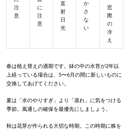
直
か
注
に
窓
射
さ
意
注
際
日
な
意
の
光
い
冷
え
春は植え替えの適期です。鉢の中の水苔が2年以
上経っている場合は、5〜6月の間に新しいものに
交換してあげてください。
夏は「水のやりすぎ」より「蒸れ」に気をつける
季節。風通しの確保を最優先にしましょう。
秋は花芽が作られる大切な時期。この時期に株を