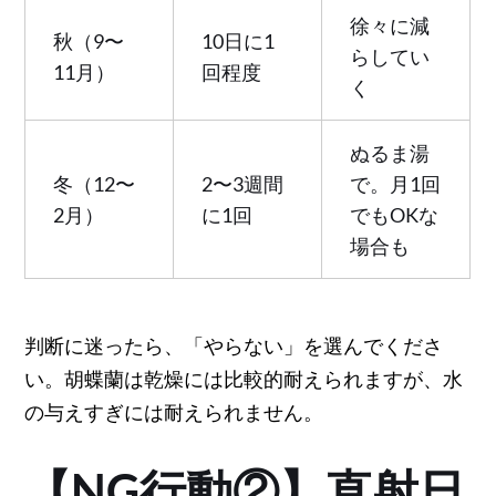
徐々に減
秋（9〜
10日に1
らしてい
11月）
回程度
く
ぬるま湯
冬（12〜
2〜3週間
で。月1回
2月）
に1回
でもOKな
場合も
判断に迷ったら、「やらない」を選んでくださ
い。胡蝶蘭は乾燥には比較的耐えられますが、水
の与えすぎには耐えられません。
【NG行動②】直射日