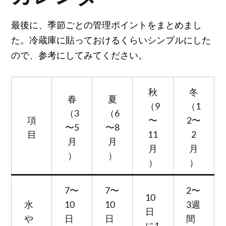
最後に、季節ごとの管理ポイントをまとめまし
た。冷蔵庫に貼っておけるくらいシンプルにした
ので、参考にしてみてください。
秋
冬
春
夏
（9
（1
（3
（6
項
〜
2〜
〜5
〜8
目
11
2
月
月
月
月
）
）
）
）
7〜
7〜
2〜
10
水
10
10
3週
日
や
日
日
間
に1