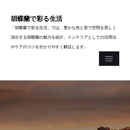
Skip
to
胡蝶蘭で彩る生活
content
「胡蝶蘭で彩る生活」では、豊かな色と形で空間を美しく
演出する胡蝶蘭の魅力を紹介。インテリアとしての活用法
やケアのコツを分かりやすく解説します。