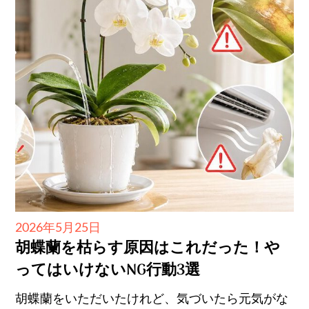
Posted
2026年5月25日
胡蝶蘭を枯らす原因はこれだった！や
on
ってはいけないNG行動3選
胡蝶蘭をいただいたけれど、気づいたら元気がな